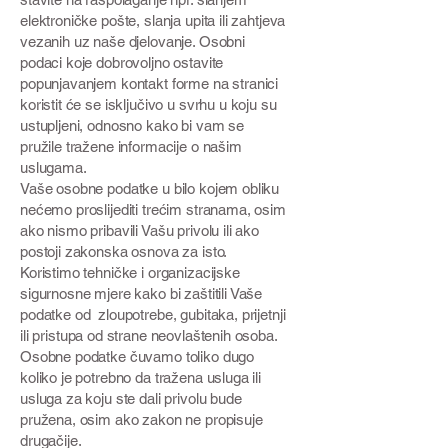
elektroničke pošte, slanja upita ili zahtjeva
vezanih uz naše djelovanje. Osobni
podaci koje dobrovoljno ostavite
popunjavanjem kontakt forme na stranici
koristit će se isključivo u svrhu u koju su
ustupljeni, odnosno kako bi vam se
pružile tražene informacije o našim
uslugama.
Vaše osobne podatke u bilo kojem obliku
nećemo proslijediti trećim stranama, osim
ako nismo pribavili Vašu privolu ili ako
postoji zakonska osnova za isto.
Koristimo tehničke i organizacijske
sigurnosne mjere kako bi zaštitili Vaše
podatke od zloupotrebe, gubitaka, prijetnji
ili pristupa od strane neovlaštenih osoba.
Osobne podatke čuvamo toliko dugo
koliko je potrebno da tražena usluga ili
usluga za koju ste dali privolu bude
pružena, osim ako zakon ne propisuje
drugačije.