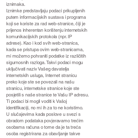
iznimaka.
Iznimke predstavljaju podaci prikupljenih
putem informacijskih sustava i programa
koji se koriste za rad web-stranice, čiji je
prijenos inherentan korištenju internetskih
komunikacijskih protokola (npr. IP
adrese). Kao i kod svih web-stranica,
kada se pristupa ovim web-stranicama,
mi možemo pohraniti podatke iz različitih
sigurnosnih razloga. Takvi podaci mogu
uključivati naziv Vašeg davatelja
internetskih usluga, Internet stranicu
preko koje ste se povezali na našu
stranicu, internetske stranice koje ste
posjetili s naše stranice te Vašu IP adresu.
Ti podaci bi mogli voditi k Vašoj
identifikaciji, no mi ih za to ne koristimo.
U slučajevima kada poslove u svezi s
obradom podataka povjeravamo trećim
osobama računa o tome da je ta treća
osoba registrirana za obavljanje takve