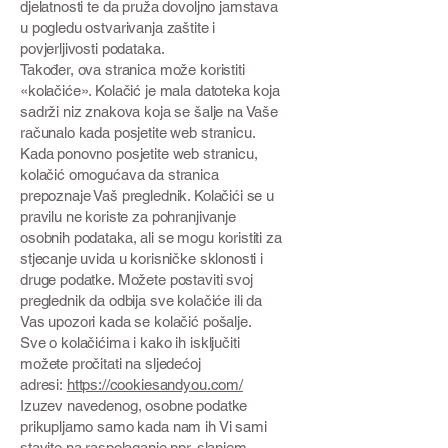
djelatnosti te da pruža dovoljno jamstava
u pogledu ostvarivanja zaštite i
povjerljivosti podataka.
Također, ova stranica može koristiti
«kolačiće». Kolačić je mala datoteka koja
sadrži niz znakova koja se šalje na Vaše
računalo kada posjetite web stranicu.
Kada ponovno posjetite web stranicu,
kolačić omogućava da stranica
prepoznaje Vaš preglednik. Kolačići se u
pravilu ne koriste za pohranjivanje
osobnih podataka, ali se mogu koristiti za
stjecanje uvida u korisničke sklonosti i
druge podatke. Možete postaviti svoj
preglednik da odbija sve kolačiće ili da
Vas upozori kada se kolačić pošalje.
Sve o kolačićima i kako ih isključiti
možete pročitati na sljedećoj
adresi:
https://cookiesandyou.com/
Izuzev navedenog, osobne podatke
prikupljamo samo kada nam ih Vi sami
stavite na raspolaganje npr. slanjem