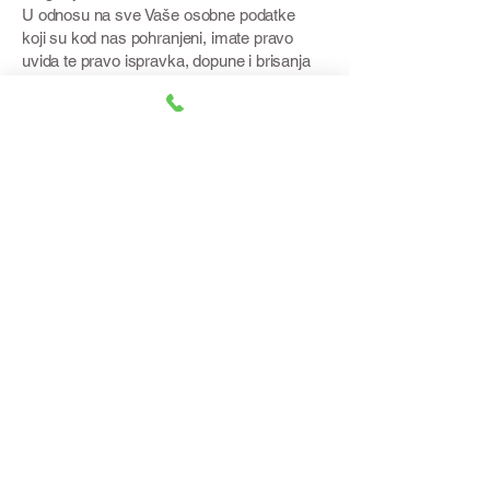
U odnosu na sve Vaše osobne podatke
koji su kod nas pohranjeni, imate pravo
uvida te pravo ispravka, dopune i brisanja
istih kada su nepotpuni, netočni i
neažurni.
Za navedeno, kao i za bilo kakav upit ili
sugestiju vezano za ovu Izjavu o
privatnosti, molimo kontaktirajte nas na e-
mail:
essencije@gmail.com
Pridržavamo pravo izmjene ili ažuriranja
ove Izjave o privatnosti.