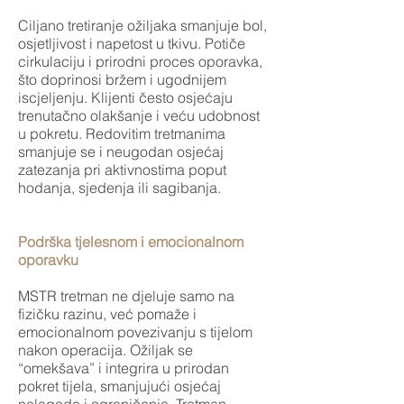
Ciljano tretiranje ožiljaka smanjuje bol,
osjetljivost i napetost u tkivu. Potiče
cirkulaciju i prirodni proces oporavka,
što doprinosi bržem i ugodnijem
iscjeljenju. Klijenti često osjećaju
trenutačno olakšanje i veću udobnost
u pokretu. Redovitim tretmanima
smanjuje se i neugodan osjećaj
zatezanja pri aktivnostima poput
hodanja, sjedenja ili sagibanja.
Podrška tjelesnom i emocionalnom
oporavku
MSTR tretman ne djeluje samo na
fizičku razinu, već pomaže i
emocionalnom povezivanju s tijelom
nakon operacija. Ožiljak se
“omekšava” i integrira u prirodan
pokret tijela, smanjujući osjećaj