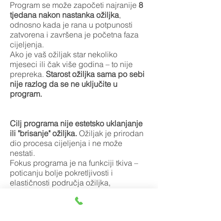
Program se može započeti najranije
8
tjedana nakon nastanka ožiljka
,
odnosno kada je rana u potpunosti
zatvorena i završena je početna faza
cijeljenja.
Ako je vaš ožiljak star nekoliko
mjeseci ili čak više godina – to nije
prepreka.
Starost ožiljka sama po sebi
nije razlog da se ne uključite u
program.
Cilj programa nije estetsko uklanjanje
ili "brisanje" ožiljka.
Ožiljak je prirodan
dio procesa cijeljenja i ne može
nestati.
Fokus programa je na funkciji tkiva –
poticanju bolje pokretljivosti i
elastičnosti područja ožiljka,
smanjenju osjećaja zatezanja te većoj
ugodi pri svakodnevnim pokretima.
Kada se tkivo slobodnije kreće, često