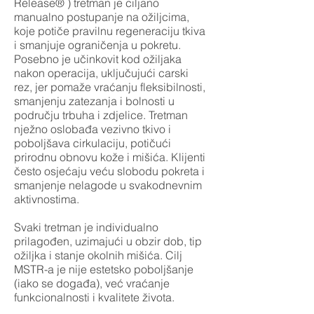
Release® ) tretman je ciljano
manualno postupanje na ožiljcima,
koje potiče pravilnu regeneraciju tkiva
i smanjuje ograničenja u pokretu.
Posebno je učinkovit kod ožiljaka
nakon operacija, uključujući carski
rez, jer pomaže vraćanju fleksibilnosti,
smanjenju zatezanja i bolnosti u
području trbuha i zdjelice. Tretman
nježno oslobađa vezivno tkivo i
poboljšava cirkulaciju, potičući
prirodnu obnovu kože i mišića. Klijenti
često osjećaju veću slobodu pokreta i
smanjenje nelagode u svakodnevnim
aktivnostima.
Svaki tretman je individualno
prilagođen, uzimajući u obzir dob, tip
ožiljka i stanje okolnih mišića. Cilj
MSTR-a je nije estetsko poboljšanje
(iako se događa), već vraćanje
funkcionalnosti i kvalitete života.