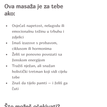
Ova masaža je za tebe 
ako:
Osjećaš napetost, nelagodu ili 
emocionalnu težinu u trbuhu i 
zdjelici
Imaš izazove s probavom, 
ciklusom ili hormonima
Želiš se ponovno povezati sa 
ženskom energijom
Tražiš nježan, ali snažan 
holistički tretman koji vidi cijelu 
tebe
Znaš da tijelo pamti – i želiš ga 
čuti
Što možeš očekivati?