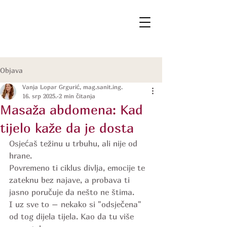
Objava
Vanja Lopar Grgurić, mag.sanit.ing.
16. srp 2025.
2 min čitanja
Masaža abdomena: Kad
tijelo kaže da je dosta
Osjećaš težinu u trbuhu, ali nije od 
hrane.
Povremeno ti ciklus divlja, emocije te 
zateknu bez najave, a probava ti 
jasno poručuje da nešto ne štima.
I uz sve to – nekako si "odsječena" 
od tog dijela tijela. Kao da tu više 