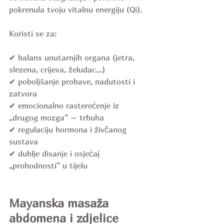
pokrenula tvoju vitalnu energiju (Qi).
Koristi se za:
✔ balans unutarnjih organa (jetra, 
slezena, crijeva, želudac...)
✔ poboljšanje probave, nadutosti i 
zatvora
✔ emocionalno rasterećenje iz 
„drugog mozga” – trbuha
✔ regulaciju hormona i živčanog 
sustava
✔ dublje disanje i osjećaj 
„prohodnosti” u tijelu
Mayanska masaža 
abdomena i zdjelice