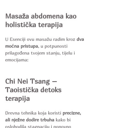
Masaža abdomena kao 
holistička terapija
U Esenciji ovu masažu radim kroz 
dva 
moćna
pristupa
, u potpunosti 
prilagođena tvojem stanju, tijelu i 
emocijama:
Chi Nei Tsang – 
Taoistička detoks 
terapija
Drevna tehnika koja koristi 
precizne, 
ali nježne dodire trbuha 
kako bi 
oslobodila stagnaciju i ponovno 