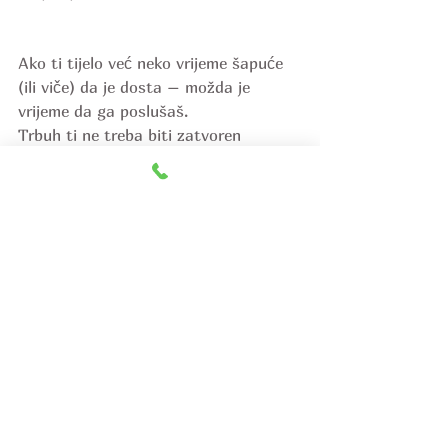
Ako ti tijelo već neko vrijeme šapuće 
(ili viče) da je dosta – možda je 
vrijeme da ga poslušaš.
Trbuh ti ne treba biti zatvoren 
prostor nelagode. On može biti 
izvor 
snage, mudrosti i života.
✨ Ako osjećaš da je vrijeme da se 
vratiš svom centru, javi mi se za 
masažu abdomena i zdjelice.
Tretman prilagođavam tvojim 
potrebama, ciklusu, emocijama i 
ciljevima.
📩 Piši mi poruku. Tu sam.