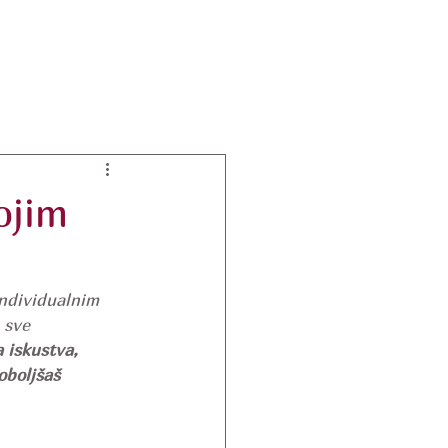
ojim
ndividualnim 
 sve 
 iskustva, 
oboljšaš 