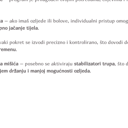
ka
 – ako imaš ozljede ili bolove, individualni pristup omo
pno jačanje tijela
.
vaki pokret se izvodi precizno i kontrolirano, što dovodi d
vremenu
.
a mišića
 – posebno se aktiviraju 
stabilizatori trupa
, što 
ljem držanju i manjoj mogućnosti ozljeda
.