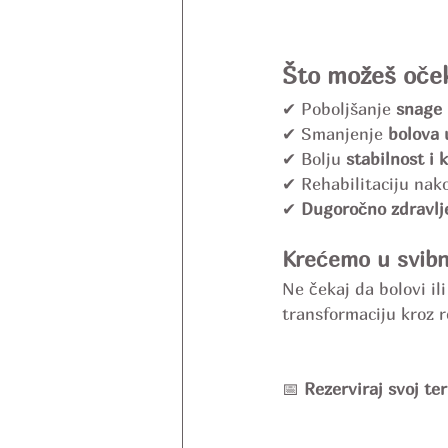
Što možeš oček
✔ Poboljšanje 
snage i
✔ Smanjenje 
bolova 
✔ Bolju 
stabilnost i k
✔ Rehabilitaciju nako
✔ 
Dugoročno zdravlje
Krećemo u svibn
Ne čekaj da bolovi il
transformaciju kroz r
📅 
Rezerviraj svoj te