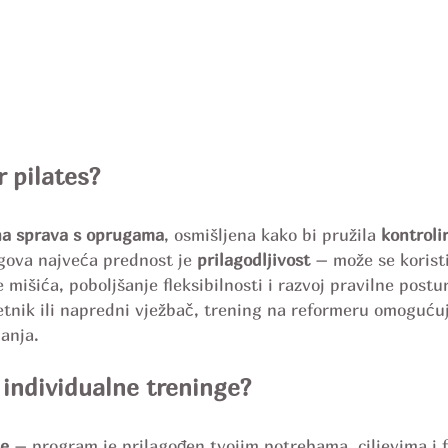
r pilates?
a sprava s oprugama
, osmišljena kako bi pružila 
kontroli
gova najveća prednost je 
prilagodljivost
 – može se koristi
e mišića, poboljšanje fleksibilnosti i razvoj pravilne postu
četnik ili napredni vježbač, trening na reformeru omogućuj
anja.
 individualne treninge?
be
 – program je prilagođen tvojim potrebama, ciljevima i f