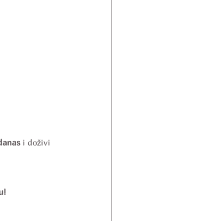
 danas
 i doživi 
u!