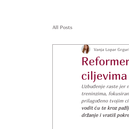
All Posts
Vanja Lopar Grguri
Reformer
ciljevim
Uzbuđenje raste jer 
treninzima, fokusirani
prilagođeno tvojim c
vodit ću te kroz pažlj
držanje i vratiš pokr