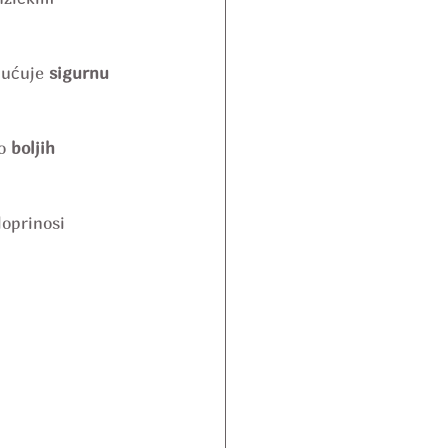
gućuje 
sigurnu 
o 
boljih 
doprinosi 