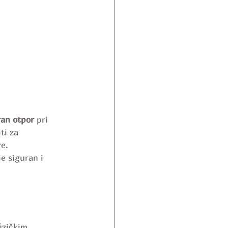
ran otpor
 pri 
ti za 
re.
e siguran i 
izičkim 