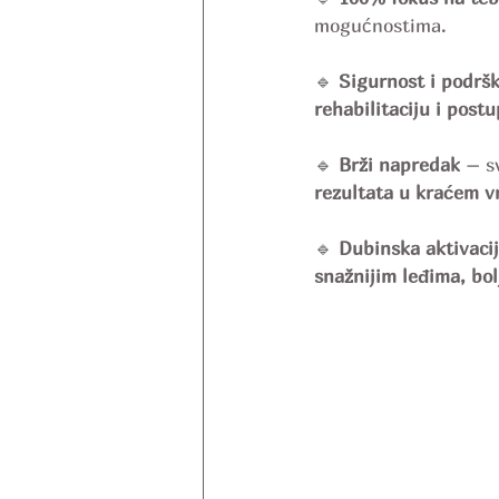
mogućnostima.
🔹 
Sigurnost i podrš
rehabilitaciju i postu
🔹 
Brži napredak
 – s
rezultata u kraćem 
🔹 
Dubinska aktivacij
snažnijim leđima, bo