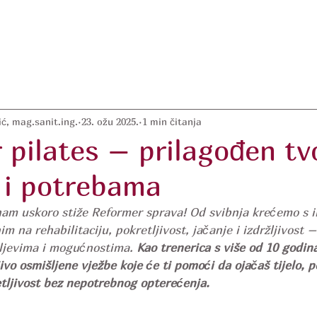
ć, mag.sanit.ing.
23. ožu 2025.
1 min čitanja
 pilates – prilagođen tv
a i potrebama
nam uskoro stiže Reformer sprava! Od svibnja krećemo s i
m na rehabilitaciju, pokretljivost, jačanje i izdržljivost –
iljevima i mogućnostima. 
Kao trenerica s više od 10 godina
ivo osmišljene vježbe koje će ti pomoći da ojačaš tijelo, p
etljivost bez nepotrebnog opterećenja.