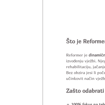
Što je Reforme
Reformer je 
dinamičn
izvođenju vježbi. Nje
rehabilitaciju, jačanj
Bez obzira jesi li po
učinkovit način vježb
Zašto odabrati
🔹 
100% fokus na te