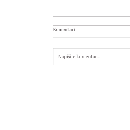
Komentari
Napišite komentar...
Povratak s godišnjeg: kako
se vratiti vježbanju i stvoriti
zdrave navike koje traju