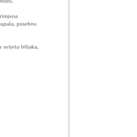
nosti.
Primjena 
 upala, posebno 
vijetu biljaka, 