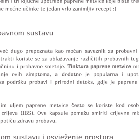
im i tri ključne upotrebe paprene metvice koje biste treb
ine moćne učinke te jedan vrlo zanimljiv recept :)
obavnom sustavu
već dugo prepoznata kao moćan saveznik za probavni s
strakti koriste se za ublažavanje različitih probavnih teg
učninu i probavne smetnje. 
Tinktura paprene metvice
 mo
anje ovih simptoma, a dodatno je popularna i upotr
za podršku probavi i prirodni detoks, gdje je paprena 
nim uljem paprene metvice često se koriste kod osob
 crijeva (IBS). Ove kapsule pomažu smiriti crijevne miš
e potiču zdravu probavu.
nom sustavu i osvježenje prostora