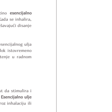
zino 
esencijalno 
ada se inhalira, 
avajući disanje 
sencijalnog ulja 
dok istovremeno 
štenje u radnom 
 da stimulira i 
 
Esencijalno ulje 
z inhalaciju ili 