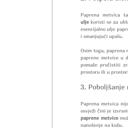
Paprena metvica ta
ulje
 koristi se za ub
esencijalno ulje pap
i smanjujući upalu.
Osim toga, paprena me
paprene metvice u d
pomaže pročistiti z
prostoru ili u prosto
3. Poboljšanje 
Paprena metvica nije
osvježi čini je izvrs
paprene metvice
 mož
nanošenje na kožu.