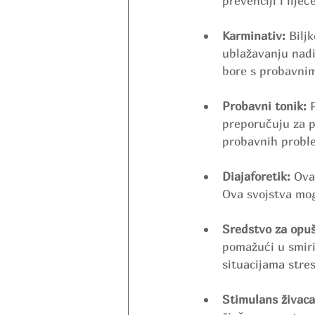
prevenciji i lij
Karminativ:
 Bilj
ublažavanju nadim
bore s probavni
Probavni tonik:
 
preporučuju za p
probavnih probl
Diajaforetik:
 Ova
Ova svojstva mog
Sredstvo za opuš
pomažući u smiriv
situacijama stres
Stimulans živaca