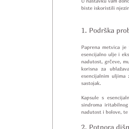
U nastavku vam donos
biste iskoristili njez
1. Podrška pr
Paprena metvica je 
esencijalno ulje i ek
nadutost, grčeve, m
korisna za ublažav
esencijalnim uljima 
sastojak.
Kapsule s esencijal
sindroma iritabilnog
nadutost i bolove, t
2. Potpora diš