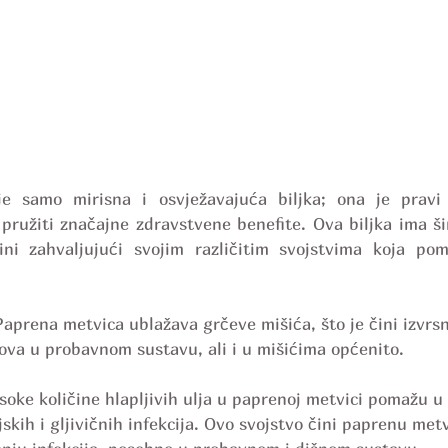
e samo mirisna i osvježavajuća biljka; ona je pravi iz
pružiti značajne zdravstvene benefite. Ova biljka ima ši
ini zahvaljujući svojim različitim svojstvima koja pom
Paprena metvica ublažava grčeve mišića, što je čini izvr
ova u probavnom sustavu, ali i u mišićima općenito.
soke količine hlapljivih ulja u paprenoj metvici pomažu u 
jskih i gljivičnih infekcija. Ovo svojstvo čini paprenu met