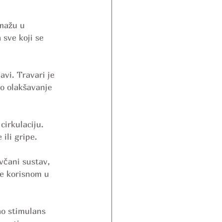
mažu u 
 sve koji se 
vi. Travari je 
o olakšavanje 
cirkulaciju. 
ili gripe.
včani sustav, 
je korisnom u 
ao stimulans 