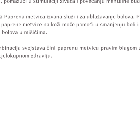
, pomažući u stimulaciji živaca i povećanju mentalne bud
k:
 Paprena metvica izvana služi i za ublažavanje bolova. 
a paprene metvice na koži može pomoći u smanjenju boli i
i bolova u mišićima.
binacija svojstava čini paprenu metvicu pravim blagom u s
cjelokupnom zdravlju.