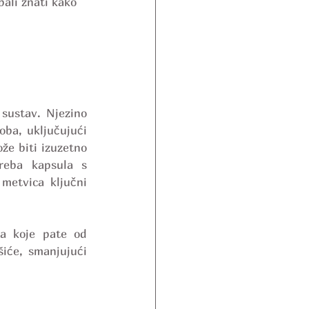
ali znati kako 
ustav. Njezino 
oba, uključujući 
že biti izuzetno 
eba kapsula s 
metvica ključni 
a koje pate od 
iće, smanjujući 