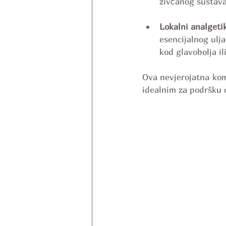
živčanog sustava
Lokalni analgeti
esencijalnog ulj
kod glavobolja il
Ova nevjerojatna kom
idealnim za podršku 