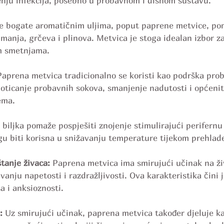
ečenju infekcija, posebno u probavnom i dišnom sustavu.
ke bogate aromatičnim uljima, poput paprene metvice, po
anja, grčeva i plinova. Metvica je stoga idealan izbor za
m smetnjama.
Paprena metvica tradicionalno se koristi kao podrška proba
oticanje probavnih sokova, smanjenje nadutosti i općenit
ema.
 biljka pomaže pospješiti znojenje stimulirajući perifernu 
u biti korisna u snižavanju temperature tijekom prehlade 
tanje živaca:
 Paprena metvica ima smirujući učinak na ži
anju napetosti i razdražljivosti. Ova karakteristika čini 
a i anksioznosti.
:
 Uz smirujući učinak, paprena metvica također djeluje k