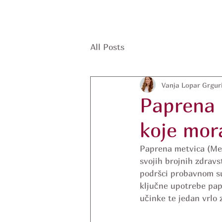
All Posts
Vanja Lopar Grguri
Paprena 
koje mor
Paprena metvica (Ment
svojih brojnih zdravs
podršci probavnom su
ključne upotrebe papr
učinke te jedan vrlo 