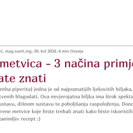
ć, mag.sanit.ing.
30. kol 2024.
4 min čitanja
metvica - 3 načina prim
ate znati
ha piperita) jedna je od najpoznatijih ljekovitih biljaka,
tvenih blagodati. Ova nevjerojatna biljka ima širok spekt
stavu, dišnom sustavu te poboljšanju raspoloženja. Dono
ene metvice koje biste trebali znati kako biste iskoristil
zanimljiv recept :)