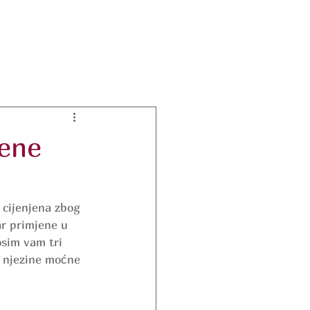
jene
 cijenjena zbog 
ar primjene u 
sim vam tri 
i njezine moćne 