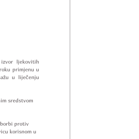
vor ljekovitih 
roku primjenu u 
ažu u liječenju 
snim sredstvom 
borbi protiv 
vicu korisnom u 