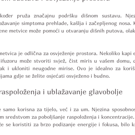
kođer pruža značajnu podršku dišnom sustavu. Nje
lažavanje simptoma prehlade, kašlja i začepljenog nosa. K
rene metvice može pomoći u otvaranju dišnih putova, olakš
tvica je odlična za osvježenje prostora. Nekoliko kapi e
ifuzoru može stvoriti svjež, čist miris u vašem domu, 
rak i ukloniti neugodne mirise. Ovo je idealno za kori
rijama gdje se želite osjećati osvježeno i budno.
raspoloženja i ublažavanje glavobolje
 samo korisna za tijelo, već i za um. Njezina sposobnost
nim sredstvom za poboljšanje raspoloženja i koncentracije.
e se koristiti za brzo podizanje energije i fokusa, bilo kro